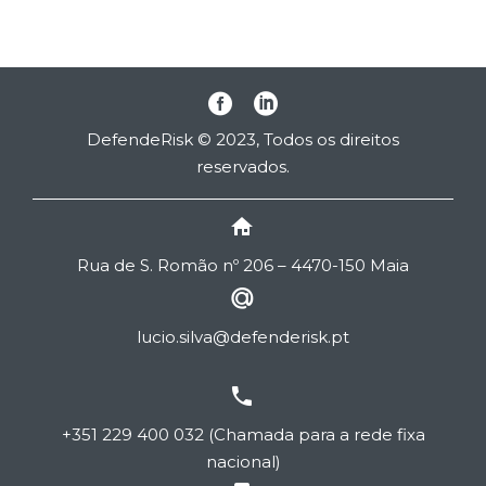
DefendeRisk © 2023, Todos os direitos
reservados.


Rua de
S
. Romão nº 206 – 4470-150 Maia


lucio.silva@defenderisk.pt


+351 229 400 032 (Chamada para a rede fixa
nacional)