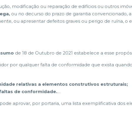
trução, modificação ou reparação de edifícios ou outros imó
rega,
ou no decurso do prazo de garantia convencionado, a o
mente, ou apresentar defeitos graves ou perigo de ruína, o 
onsumo
de 18 de Outubro de 2021 estabelece a esse propósi
idor por qualquer falta de conformidade que exista quand
idade relativas a elementos construtivos estruturais;
 faltas de conformidade.
…
 pode aprovar, por portaria, uma lista exemplificativa dos 