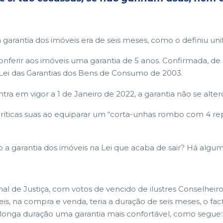
arantia dos imóveis era de seis meses, como o definiu un
onferir aos imóveis uma garantia de 5 anos. Confirmada, de
a Lei das Garantias dos Bens de Consumo de 2003.
tra em vigor a 1 de Janeiro de 2022, a garantia não se alter
íticas suas ao equiparar um “corta-unhas rombo com 4 repa
vo a garantia dos imóveis na Lei que acaba de sair? Há al
 de Justiça, com votos de vencido de ilustres Conselheiros
, na compra e venda, teria a duração de seis meses, o fact
 longa duração uma garantia mais confortável, como segue: