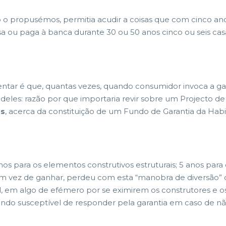
 o propusémos, permitia acudir a coisas que com cinco a
 ou paga à banca durante 30 ou 50 anos cinco ou seis casas
ar é que, quantas vezes, quando consumidor invoca a garant
les: razão por que importaria revir sobre um Projecto de L
os
, acerca da constituição de um Fundo de Garantia da Habi
os para os elementos construtivos estruturais; 5 anos para o
em vez de ganhar, perdeu com esta “manobra de diversão” 
, em algo de efémero por se eximirem os construtores e os
Fundo susceptível de responder pela garantia em caso de 