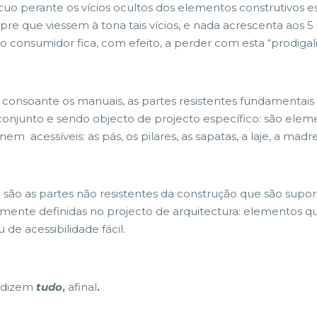
uo perante os vícios ocultos dos elementos construtivos 
re que viessem à tona tais vícios, e nada acrescenta aos 
o consumidor fica, com efeito, a perder com esta “prodigali
 consoante os manuais, as partes resistentes fundamentai
m conjunto e sendo objecto de projecto específico: são e
nem acessíveis: as pás, os pilares, as sapatas, a laje, a madre
s
são as partes não resistentes da construção que são supor
almente definidas no projecto de arquitectura: elementos
de acessibilidade fácil.
 dizem
tudo
,
afinal
.