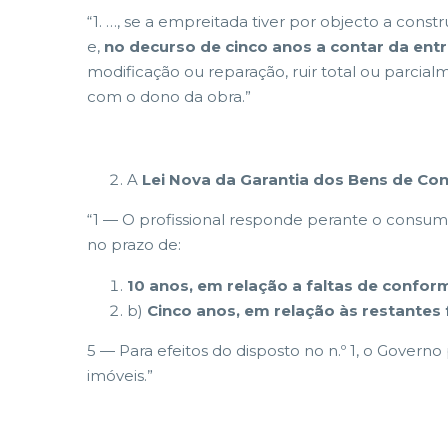
“1. …, se a empreitada tiver por objecto a cons
e,
no decurso de cinco anos a contar da ent
modificação ou reparação, ruir total ou parcial
com o dono da obra.”
A
Lei Nova da Garantia dos Bens de C
“1 — O profissional responde perante o consum
no prazo de:
10 anos, em relação a faltas de conform
b)
Cinco anos, em relação às restantes
5 — Para efeitos do disposto no n.º 1, o Governo
imóveis.”