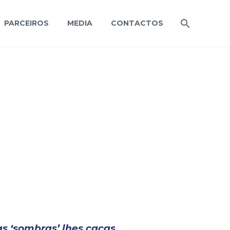
PARCEIROS
MEDIA
CONTACTOS
as ‘sombras’ lhes caças