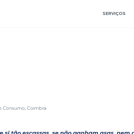
SERVIÇOS
 do Consumo, Coimbra
e si tão escassas, se não ganham asas, nem 