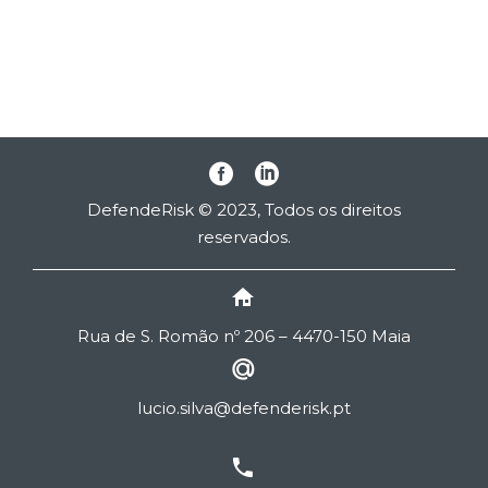
DefendeRisk © 2023, Todos os direitos
reservados.


Rua de
S
. Romão nº 206 – 4470-150 Maia


lucio.silva@defenderisk.pt

