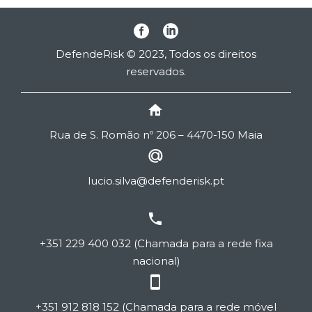
DefendeRisk © 2023, Todos os direitos
reservados.


Rua de
S
. Romão nº 206 – 4470-150 Maia


lucio.silva@defenderisk.pt


+351 229 400 032 (Chamada para a rede fixa
nacional)


+351 912 818 152 (Chamada para a rede móvel