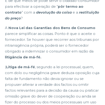
E de que meios se pode servir o cidadão-consumidor
para efectivar a operação de “
pôr termo ao
contrato
” com a
devolução da coisa
e a
restituição
do preço
?
A
Nova Lei das Garantias dos Bens de Consumo
parece simplificar as coisas. Ponto é que o aceite o
fornecedor. Se houver que recorrer aos tribunais por
intransigência própria, poderá ser o fornecedor
obrigado a indemnizar o consumidor em razão da
litigância de má-fé.
(
Litiga de má-fé
, segundo a lei processual, quem,
com dolo ou negligência grave deduza oposição cuja
falta de fundamento não devia ignorar ou se
propuser alterar a verdade dos factos ou omitir
factos relevantes para a decisão da causa ou praticar
omissão grave do dever de cooperação ou ainda se
fizer do processo ou dos meios processuais um uso