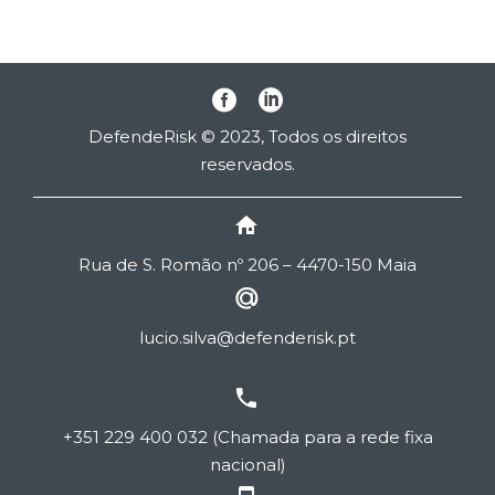
DefendeRisk © 2023, Todos os direitos
reservados.


Rua de
S
. Romão nº 206 – 4470-150 Maia


lucio.silva@defenderisk.pt


+351 229 400 032 (Chamada para a rede fixa
nacional)