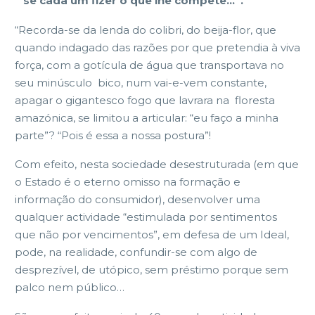
“ se cada um fizer o que lhe compete…”.
“Recorda-se da lenda do colibri, do beija-flor, que
quando indagado das razões por que pretendia à viva
força, com a gotícula de água que transportava no
seu minúsculo bico, num vai-e-vem constante,
apagar o gigantesco fogo que lavrara na floresta
amazónica, se limitou a articular: “eu faço a minha
parte”? “Pois é essa a nossa postura”!
Com efeito, nesta sociedade desestruturada (em que
o Estado é o eterno omisso na formação e
informação do consumidor), desenvolver uma
qualquer actividade “estimulada por sentimentos
que não por vencimentos”, em defesa de um Ideal,
pode, na realidade, confundir-se com algo de
desprezível, de utópico, sem préstimo porque sem
palco nem público…