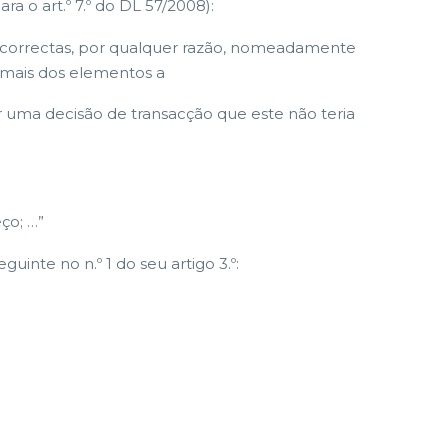
ra o art.º 7.º do DL 57/2008):
e correctas, por qualquer razão, nomeadamente
u mais dos elementos a
 uma decisão de transacção que este não teria
ço; …”
uinte no n.º 1 do seu artigo 3.º: