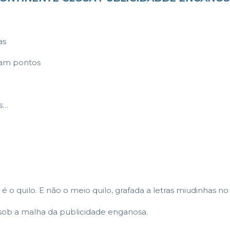
as
am pontos
os…
a é o quilo. E não o meio quilo, grafada a letras miudinhas 
i sob a malha da publicidade enganosa.