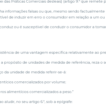
 das Práticas Comerciais desleais) (artigo 9.º que remete pa
enha informações falsas ou que, mesmo sendo factualment
eptível de induzir em erro o consumidor em relação a um o
conduz ou é susceptível de conduzir o consumidor a tomar
xistência de uma vantagem específica relativamente ao pre
, a propósito de unidades de medida de referência, reza o seg
ço da unidade de medida referir-se-á:
imentícios comercializados por volume;
ros alimentícios comercializados a peso.”
o aludir, no seu artigo 6.º, sob a epígrafe: