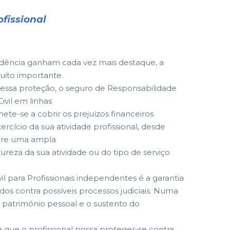
ofissional
ndência ganham cada vez mais destaque, a
uito importante.
r essa proteção, o seguro de Responsabilidade
ivil em linhas
te-se a cobrir os prejuízos financeiros
cício da sua atividade profissional, desde
fere uma ampla
ureza da sua atividade ou do tipo de serviço
l para Profissionais independentes é a garantia
os contra possíveis processos judiciais. Numa
o património pessoal e o sustento do
a que o profissional possa proteger-se contra