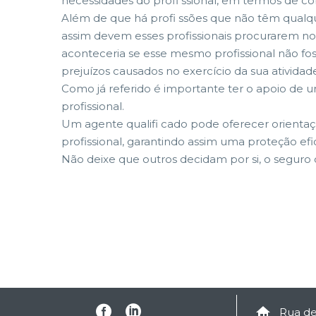
necessidades do profi ssional, em termos de cob
Além de que há profi ssões que não têm qualqu
assim devem esses profissionais procurarem no
aconteceria se esse mesmo profissional não fos
prejuízos causados no exercício da sua atividade 
Como já referido é importante ter o apoio de u
profissional.
Um agente qualifi cado pode oferecer orientaçã
profissional, garantindo assim uma proteção efic
Não deixe que outros decidam por si, o seguro 


Rua d