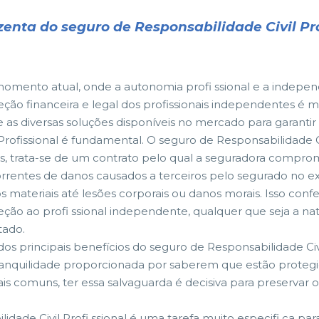
zenta do seguro de Responsabilidade Civil Pr
omento atual, onde a autonomia profi ssional e a indepe
eção financeira e legal dos profissionais independentes é m
e as diversas soluções disponíveis no mercado para garanti
l Profissional é fundamental. O seguro de Responsabilidade C
is, trata-se de um contrato pelo qual a seguradora comprome
rrentes de danos causados a terceiros pelo segurado no exer
s materiais até lesões corporais ou danos morais. Isso con
eção ao profi ssional independente, qualquer que seja a nat
tado.
os principais benefícios do seguro de Responsabilidade Civi
ranquilidade proporcionada por saberem que estão protegid
ais comuns, ter essa salvaguarda é decisiva para preservar 
ade Civil Profi ssional é uma tarefa muito especifi ca par