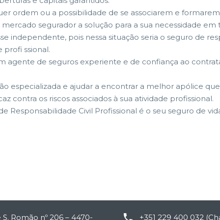
erturas e capitais garantidos.
er ordem ou a possibilidade de se associarem e formarem 
 mercado segurador a solução para a sua necessidade em te
se independente, pois nessa situação seria o seguro de res
profi ssional.
m agente de seguros experiente e de confiança ao contrata
o especializada e ajudar a encontrar a melhor apólice que
az contra os riscos associados à sua atividade profissional.
de Responsabilidade Civil Profissional é o seu seguro de vi


e
S
. Romão nº 206 – 4470-
+351 229 400 032 (Ch