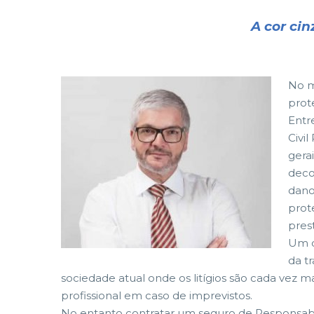
A cor cin
No m
prot
Entr
Civi
gera
deco
dano
prot
pres
Um d
da t
sociedade atual onde os litígios são cada vez m
profissional em caso de imprevistos.
No entanto contratar um seguro de Responsabilid