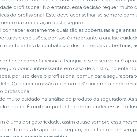
atividade profi ssional. No entanto, essa decisão requer muit
cas do profissional. Este deve aconselhar-se sempre com um
omento da contratação deste seguro.
 conhecer exatamente quais são as coberturas e garantias do
turas e exclusões, por isso é importante a analise cuidado
imento antes da contratação dos limites das coberturas, as
conhecer como funciona a franquia e se o seu valor é apr
 o seguro pouco interessante em caso de sinistro, no entan
ades, por isso deve o profi ssional comunicar à seguradora 
mpleta. Qualquer omissão ou informação incorreta pode resul
 profissional.
de muito cuidado na análise do produto da seguradora. As 
elo seguro. É muito importante compreender essas exclusõ
ordem é uma obrigatoriedade, assim quase sempre essa mes
ade em termos de apólice de seguro, no entanto nem sempr