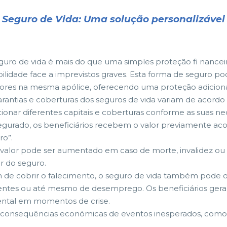
Seguro de Vida: Uma solução personalizável
guro de vida é mais do que uma simples proteção fi nancei
bilidade face a imprevistos graves. Esta forma de seguro pod
res na mesma apólice, oferecendo uma proteção adicional d
arantias e coberturas dos seguros de vida variam de acord
cionar diferentes capitais e coberturas conforme as suas n
egurado, os beneficiários recebem o valor previamente ac
ro”.
 valor pode ser aumentado em caso de morte, invalidez ou
ar do seguro.
 de cobrir o falecimento, o seguro de vida também pode o
entes ou até mesmo de desemprego. Os beneficiários gera
amental em momentos de crise.
r as consequências económicas de eventos inesperados, c