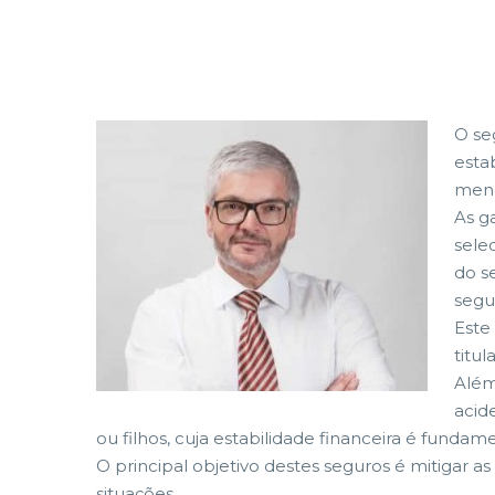
O se
esta
meno
As g
sele
do s
segu
Este
titul
Além
acid
ou filhos, cuja estabilidade financeira é fund
O principal objetivo destes seguros é mitiga
situações