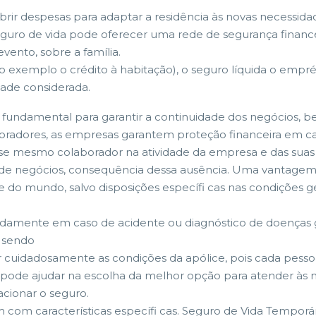
ir despesas para adaptar a residência às novas necessida
uro de vida pode oferecer uma rede de segurança financei
vento, sobre a família.
o exemplo o crédito à habitação), o seguro líquida o empré
ade considerada.
é fundamental para garantir a continuidade dos negócios, be
boradores, as empresas garantem proteção financeira em ca
sse mesmo colaborador na atividade da empresa e das suas 
e negócios, consequência dessa ausência. Uma vantagem si
 do mundo, salvo disposições específi cas nas condições ge
rapidamente em caso de acidente ou diagnóstico de doenças
, sendo
r cuidadosamente as condições da apólice, pois cada pesso
ode ajudar na escolha da melhor opção para atender às nec
cionar o seguro.
m com características específi cas. Seguro de Vida Temporár