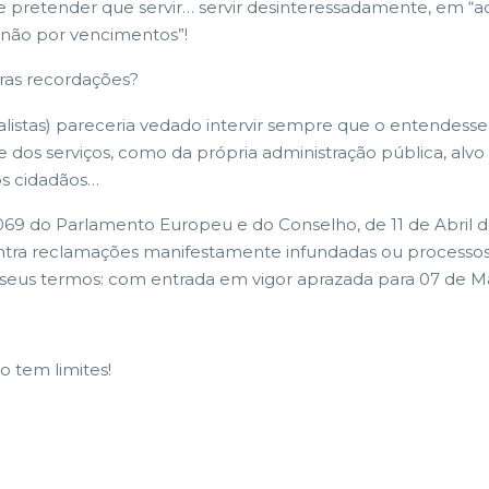
se pretender que servir… servir desinteressadamente, em “
 não por vencimentos”!
ras recordações?
rnalistas) pareceria vedado intervir sempre que o entendes
e dos serviços, como da própria administração pública, alvo
s cidadãos…
/1069 do Parlamento Europeu e do Conselho, de 11 de Abril 
ntra reclamações manifestamente infundadas ou processos jud
e seus termos: com entrada em vigor aprazada para 07 de M
 tem limites!