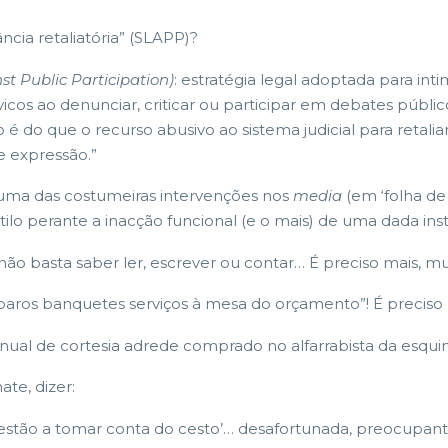
ância retaliatória” (SLAPP)?
st Public Participation)
: estratégia legal adoptada para inti
vicos ao denunciar, criticar ou participar em debates públ
 é do que o recurso abusivo ao sistema judicial para retal
e expressão.”
uma das costumeiras intervenções nos
media
(em ‘folha de
estilo perante a inacção funcional (e o mais) de uma dada in
 não basta saber ler, escrever ou contar… É preciso mais, mu
paros banquetes serviços à mesa do orçamento”! É preciso 
al de cortesia adrede comprado no alfarrabista da esquina
te, dizer:
 estão a tomar conta do cesto’… desafortunada, preocupan