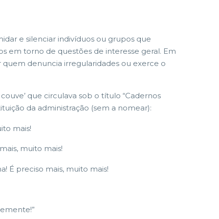
midar e silenciar indivíduos ou grupos que
icos em torno de questões de interesse geral. Em
iar quem denuncia irregularidades ou exerce o
 couve’ que circulava sob o título “Cadernos
stituição da administração (sem a nomear):
ito mais!
mais, muito mais!
! É preciso mais, muito mais!
temente!”