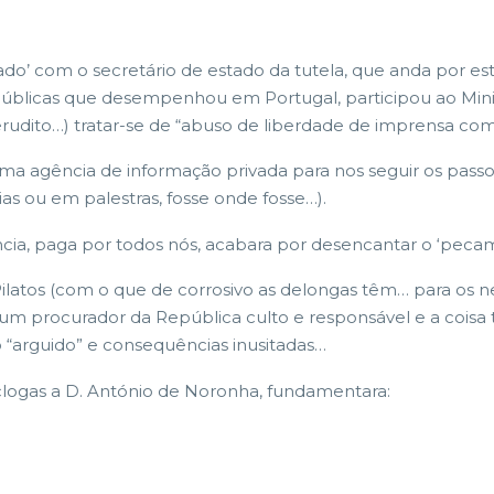
nado’ com o secretário de estado da tutela, que anda por e
públicas que desempenhou em Portugal, participou ao Minis
rudito…) tratar-se de “abuso de liberdade de imprensa com 
ma agência de informação privada para nos seguir os passo
cias ou em palestras, fosse onde fosse…).
ência, paga por todos nós, acabara por desencantar o ‘pecam
atos (com o que de corrosivo as delongas têm… para os nele
 um procurador da República culto e responsável e a coisa 
 “arguido” e consequências inusitadas…
Éclogas a D. António de Noronha, fundamentara: