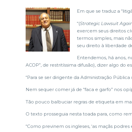
Em que se traduz a “litig
“(
Strategic Lawsuit Again
exercem seus direitos cí
termos simples, mais não
seu direito à liberdade d
Entendemos, há anos, n
ACOP”, de restritíssima difusão), dizer algo do 
“Para se ser dirigente da Administração Pública
Nem sequer comer já de “faca e garfo” nos opí
Tão pouco balbuciar regras de etiqueta em manu
O texto prosseguia nesta toada para, como rema
“Como previnem os ingleses, ‘as maçãs podres