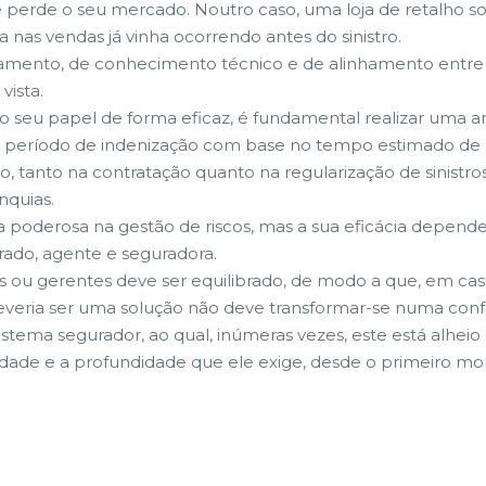
 e perde o seu mercado. Noutro caso, uma loja de retalho 
 nas vendas já vinha ocorrendo antes do sinistro.
amento, de conhecimento técnico e de alinhamento entre 
vista.
o seu papel de forma eficaz, é fundamental realizar uma a
e o período de indenização com base no tempo estimado d
o, tanto na contratação quanto na regularização de sinistr
nquias.
a poderosa na gestão de riscos, mas a sua eficácia depen
rado, agente e seguradora.
s ou gerentes deve ser equilibrado, de modo a que, em caso
deveria ser uma solução não deve transformar-se numa conf
tema segurador, ao qual, inúmeras vezes, este está alheio 
edade e a profundidade que ele exige, desde o primeiro mo