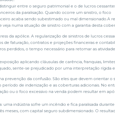
stinguir entre o seguro patrimonial e o de lucros cessantes
nceiros da paralisação. Quando ocorre um sinistro, o foco
 financeiro acaba sendo subestimado ou mal dimensionado.A r
veja numa situação de sinistro com a garantia desta cober
ress da apólice. A regularização de sinistros de lucros cess
 de faturação, contratos e projeções financeiras e contab
ucros perdidos, o tempo necessário para retomar as atividad
 exposição aplicando cláusulas de carência, franquias, limi
ado, sente-se prejudicado por uma interpretação rígida e 
na prevenção da confusão. São eles que devem orientar o 
 o período de indenização e as coberturas adicionais. No 
ização ou o foco excessivo na venda podem resultar em apó
uma indústria sofre um incêndio e fica paralisada durante 
rês meses, com capital seguro subdimensionado. O resulta