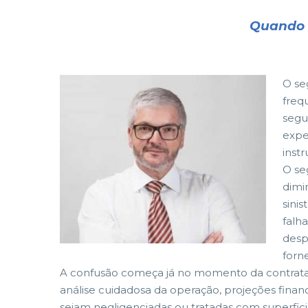
Quando 
O se
freq
segu
expe
inst
O se
dimi
sini
falh
desp
forn
A confusão começa já no momento da contrata
análise cuidadosa da operação, projeções finan
sejam negligenciadas ou tratadas com superfici