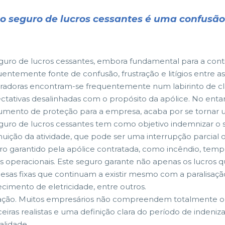
o seguro de lucros cessantes é uma confusão
guro de lucros cessantes, embora fundamental para a conti
uentemente fonte de confusão, frustração e litígios entre as
radoras encontram-se frequentemente num labirinto de cláu
ctativas desalinhadas com o propósito da apólice. No entan
rumento de proteção para a empresa, acaba por se tornar
guro de lucros cessantes tem como objetivo indemnizar o 
nuição da atividade, que pode ser uma interrupção parcial
stro garantido pela apólice contratada, como incêndio, tempe
as operacionais. Este seguro garante não apenas os lucros
esas fixas que continuam a existir mesmo com a paralisação
ecimento de eletricidade, entre outros.
ção. Muitos empresários não compreendem totalmente o qu
ceiras realistas e uma definição clara do período de inden
alidade.