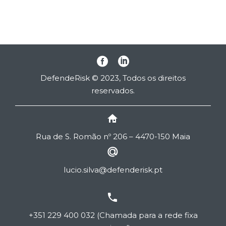
DefendeRisk © 2023, Todos os direitos
reservados.


Rua de
S
. Romão nº 206 – 4470-150 Maia


lucio.silva@defenderisk.pt


+351 229 400 032 (Chamada para a rede fixa