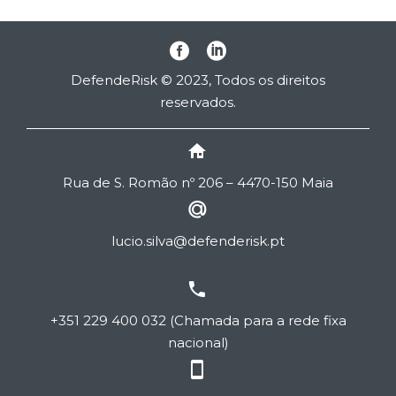
DefendeRisk © 2023, Todos os direitos
reservados.


Rua de
S
. Romão nº 206 – 4470-150 Maia


lucio.silva@defenderisk.pt


+351 229 400 032 (Chamada para a rede fixa
nacional)

