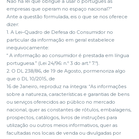
Não há lei que obrigue a usar o português às
empresas que operam no espaço
nacional?”
Ante a questão formulada, eis o que se nos oferece
dizer:
1.
A Lei
–
Quadro de Defesa do Consumidor no
particular da informação em
geral estabelece
inequivocamente:
“ A informação ao consumidor é prestada em língua
portuguesa.” (Lei
24/96:
n.º 3 do art.º 7.º).
2.
O DL 238/86, de 19 de Agosto, pormenoriza algo
que o DL 10/2015, de
16 de Janeiro, reproduz na íntegra:
“As informações
sobre a natureza, características e garantias de bens
ou
serviços oferecidos ao público no mercado
nacional, quer as constantes
de rótulos, embalagens,
prospectos, catálogos, livros de instruções para
utilização ou outros meios informativos, quer as
facultadas nos locais de
venda
ou
divulgadas
por