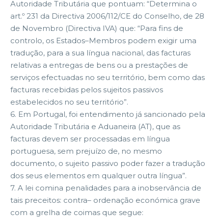
Autoridade Tributária que pontuam:
“Determina o
art.º 231 da Directiva 2006/112/CE do Conselho, de 28
de
Novembro
(Directiva
IVA)
que:
“Para
fins
de
controlo,
os
Estados
–
Membros podem exigir uma
tradução, para a sua língua nacional, das
facturas
relativas
a
entregas
de
bens
ou
a prestações
de
serviços
efectuadas no seu território, bem como das
facturas recebidas pelos
sujeitos passivos
estabelecidos no seu território”.
6.
Em Portugal, foi entendimento já sancionado pela
Autoridade Tributária e
Aduaneira (AT), que as
facturas devem ser processadas em língua
portuguesa, sem prejuízo de, no mesmo
documento, o sujeito passivo
poder fazer a tradução
dos seus elementos em qualque
r outra língua”.
7.
A lei comina penalidades para a inobservância de
tais preceitos: contra
–
ordenação económica grave
com a grelha de coimas
que segue: