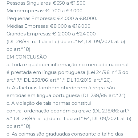
Pessoas Singulares: €650 a €1.500.
Microempresas: €1.700 a €3.000.
Pequenas Empresas: €4.000 a €8.000.
Médias Empresas: €8.000 a €16.000.
Grandes Empresas: €12.000 a €24.000
(DL 28/84: n.º 1 da al. c) do art.º 64; DL 09/2021: al. b)
do art.º 18).
EM CONCLUSÃO
a.
Toda e qualquer informação no mercado nacional
é prestada em língua
portuguesa (Lei 24/96: n.º 3 do
art.º 7.º; DL 238/86: art.º 1.º; DL 10/2015:
art.º 26).
b.
As
facturas
também
obedecem
à
regra:
são
emitidas
em
língua
portuguesa (DL 238/86: art.º 3.º)
c.
A violação de tais normas constitui
contra
–
ordenação económica grave
(DL 238/86: art.º
5.º; DL 28/84: al. c) do n.º 1 do art.º 64; DL 09/2021: al.
b)
do art.º 18).
d.
As coimas são graduadas consoante o talhe das