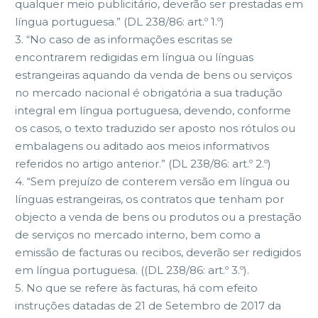
qualquer
meio
publicitário,
deverão
ser
prestadas em
língua portuguesa.” (DL 238/86: art.º
1
.º)
3.
“No caso de as informações escritas se
encontrarem redigidas em língua
ou línguas
estrangeiras aquando da venda de bens ou serviços
no
mercado
nacional
é
obrigatória
a
sua
tradução
integral
em
língua
portuguesa, devendo, conforme
os casos, o texto traduzid
o ser aposto
nos rótulos ou
embalagens ou aditado aos meios informativos
referidos
no artigo anterior.” (DL 238/86: art.º
2
.º)
4.
“Sem prejuízo de conterem versão em língua ou
línguas estrangeiras, os
contratos que tenham por
objecto a venda de bens ou produtos ou a
prestação
de serviços no mercado interno, bem como a
emissão de
facturas ou recibos, deverão ser redigidos
em língua po
rtuguesa. ((DL
238/86: art.º
3
.º).
5.
No que se refere às facturas, há com efeito
instruções datadas de 21 de
Setembro de 2017 da