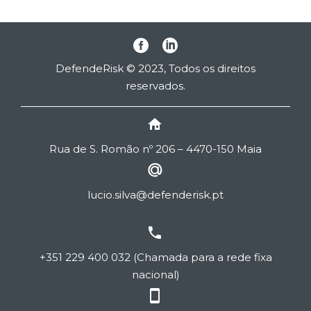
DefendeRisk © 2023, Todos os direitos
reservados.


Rua de
S
. Romão nº 206 – 4470-150 Maia


lucio.silva@defenderisk.pt


+351 229 400 032 (Chamada para a rede fixa
nacional)

