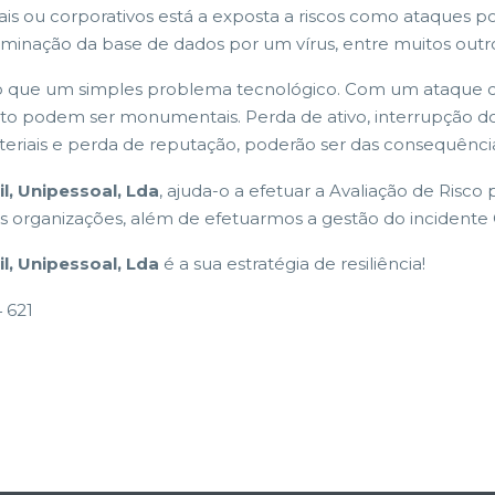
s ou corporativos está a exposta a riscos como ataques po
aminação da base de dados por um vírus, entre muitos outro
 que um simples problema tecnológico. Com um ataque ci
sto podem ser monumentais. Perda de ativo, interrupção do
ateriais e perda de reputação, poderão ser das consequênc
l, Unipessoal, Lda
, ajuda-o a efetuar a Avaliação de Risco
s organizações, além de efetuarmos a gestão do incidente 
l, Unipessoal, Lda
é a sua estratégia de resiliência!
 621