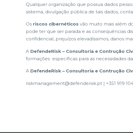
Qualquer organização que possua dados pessoai
sistema, divulgação pública de tais dados, cont
Os
riscos cibernéticos
vão muito mais além do
pode ter que ser parada e as consequências di
confidencial, prejuízos elevadíssimos, danos m
A
DefendeRisk – Consultoria e Contrução Civi
formações específicas para as necessidades da
A
DefendeRisk – Consultoria e Contrução Civi
riskmanagement@defenderisk.pt | +351 919 104