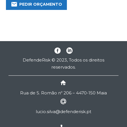

PEDIR ORÇAMENTO
DefendeRisk © 2023, Todos os direitos
reservados.


Rua de
S
. Romão nº 206 – 4470-150 Maia


lucio.silva@defenderisk.pt